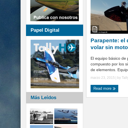
Papel Digital
Parapente: el 
volar sin motor
El equipo básico de
compuesto por los s
de elementos. Equipo
marzo 23, 2015
| by
Tal
Read more
Más Leídos