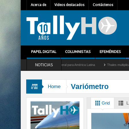
Acerca de
Videos destacados
Contáctenos
PAPEL DIGITAL
COLUMNISTAS
EFEMÉRIDES
NOTICIAS
 Mallet como nuevo Director General para América Latina
Thales multiplica por die
Variómetro
Home
Grid
L