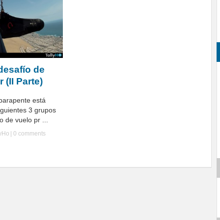
desafío de
 (II Parte)
 parapente está
iguientes 3 grupos
 de vuelo pr ...
lyHo
|
0 comments