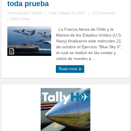
toda prueba
Publicado por
TallyHo
|
Date: octubre 22, 2015
|
(2) Comments
|
6031 Views
La Fuerza Aérea de Chile y la
Marina de los Estados Unidos (U.S.
Navy) finalizaron este miércoles 21
de octubre el Ejercicio “Blue Sky V”,
el cual se realizó en las costas y
cielos de nuestro p ...
Read more