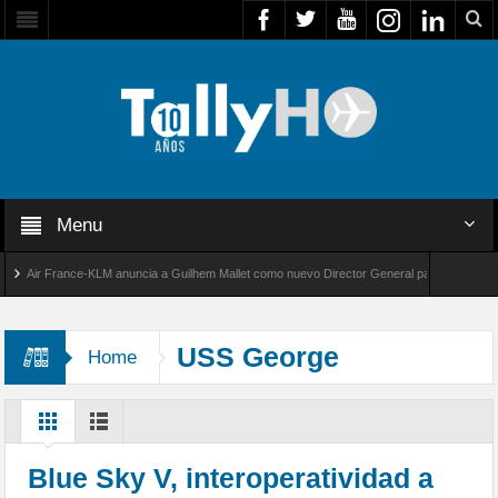
Menu
Air France-KLM anuncia a Guilhem Mallet como nuevo Director General para América Latina
al 8000 de Bombardier establece un nuevo récord de velocidad entre Los Ángeles y Farnbo
USS George
Home
Washington
Blue Sky V, interoperatividad a