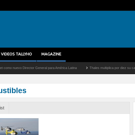
VIDEOS TALLYHO
MAGAZINE
nuevo Director General para América Latina
Thales multiplica por diez su capacidad
stibles
ist