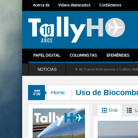
Acerca de
Videos destacados
Contáctenos
PAPEL DIGITAL
COLUMNISTAS
EFEMÉRIDES
NOTICIAS
etira del servicio al C-2 Greyhound
Air France-KLM anuncia a Guilhem Mallet como 
Uso de Biocombu
Home
Grid
L