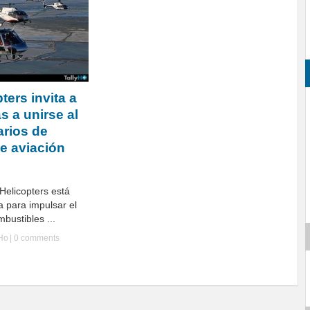
ters invita a
s a unirse al
rios de
e aviación
Helicopters está
a para impulsar el
bustibles ...
yHo
|
0 comments