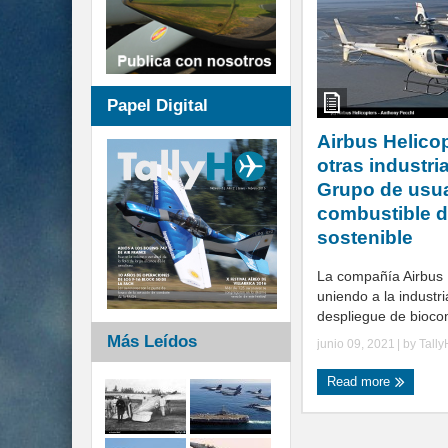
Papel Digital
Airbus Helicop
otras industria
Grupo de usua
combustible d
sostenible
La compañía Airbus 
uniendo a la industri
despliegue de biocom
Más Leídos
junio 09, 2021
| by
Tall
Read more