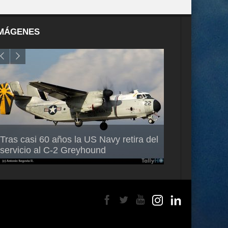
MÁGENES
Air France-KLM anuncia a Guilhem
Thales multipl
Tras casi 60 años la US Navy retira del
Mallet como nuevo Director General
capacidad de 
servicio al C-2 Greyhound
para América Latina
en Brasil