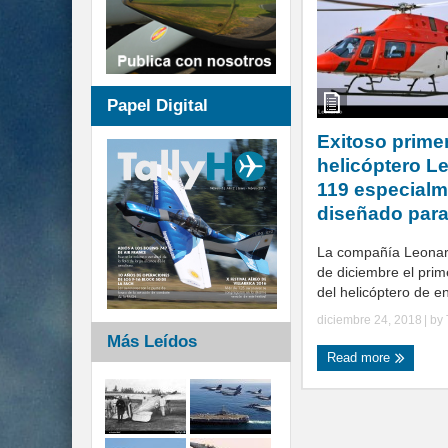
Papel Digital
Exitoso prime
helicóptero L
119 especialm
diseñado para
La compañía Leonard
de diciembre el pri
del helicóptero de e
diciembre 24, 2018
| by
Más Leídos
Read more