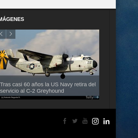
MÁGENES
Air France-KLM anuncia a Guilhem
Thales multipl
Tras casi 60 años la US Navy retira del
Mallet como nuevo Director General
capacidad de 
servicio al C-2 Greyhound
para América Latina
en Brasil