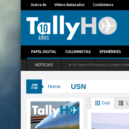
Acerca de
Videos destacados
Contáctenos
PAPEL DIGITAL
COLUMNISTAS
EFEMÉRIDES
NOTICIAS
tira del servicio al C-2 Greyhound
Air France-KLM anuncia a Guilhem Mallet como n
USN
Home
Grid
L