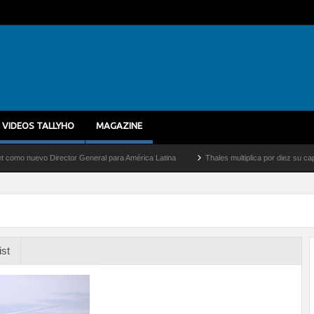
VIDEOS TALLYHO
MAGAZINE
uevo Director General para América Latina
Thales multiplica por diez su capacidad 
ist