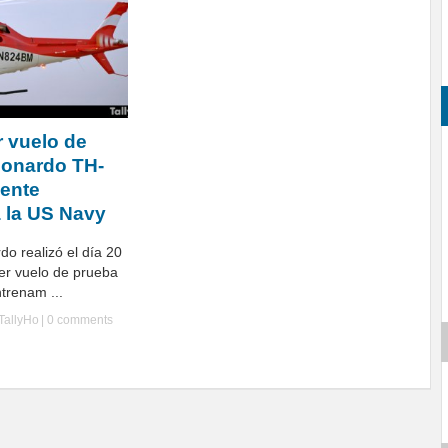
r vuelo de
eonardo TH-
ente
 la US Navy
o realizó el día 20
mer vuelo de prueba
ntrenam ...
TallyHo
|
0 comments