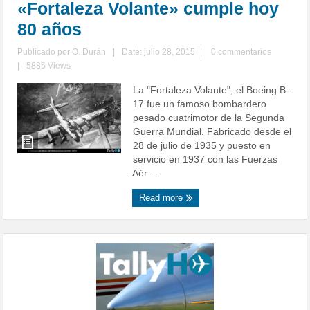
«Fortaleza Volante» cumple hoy
80 años
Publicado por
O. Durán
|
Date: julio 28, 2015
|
0 commentarios
|
5885 Views
La "Fortaleza Volante", el Boeing B-
17 fue un famoso bombardero
pesado cuatrimotor de la Segunda
Guerra Mundial. Fabricado desde el
28 de julio de 1935 y puesto en
servicio en 1937 con las Fuerzas
Aér ...
Read more