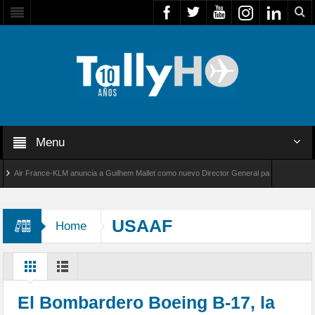
Menu
ir France-KLM anuncia a Guilhem Mallet como nuevo Director General para América Latina
al 8000 de Bombardier establece un nuevo récord de velocidad entre Los Ángeles y Farnbor
USAAF
Home
El Bombardero Boeing B-17, la