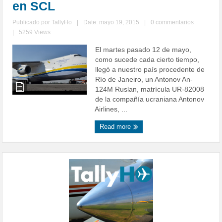
en SCL
Publicado por
TallyHo
|
Date: mayo 19, 2015
|
0 commentarios
|
5259 Views
El martes pasado 12 de mayo,
como sucede cada cierto tiempo,
llegó a nuestro país procedente de
Río de Janeiro, un Antonov An-
124M Ruslan, matrícula UR-82008
de la compañía ucraniana Antonov
Airlines, ...
Read more