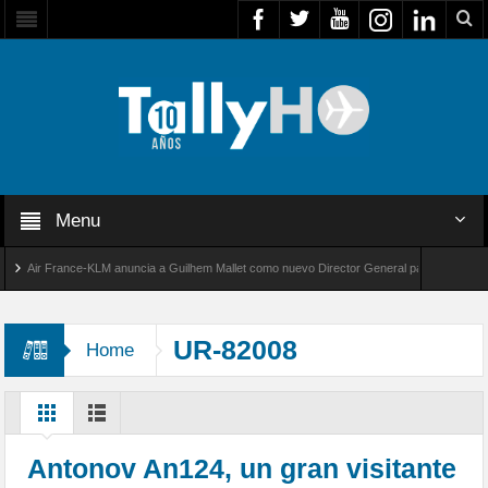
Menu
Air France-KLM anuncia a Guilhem Mallet como nuevo Director General para América Latina
bal 8000 de Bombardier establece un nuevo récord de velocidad entre Los Ángeles y Farnbo
UR-82008
Home
Antonov An124, un gran visitante