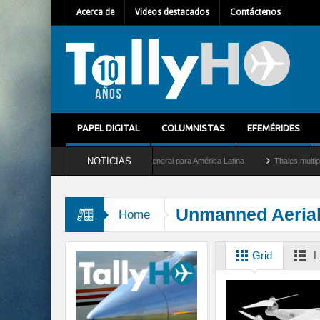
Acerca de
Videos destacados
Contáctenos
PAPEL DIGITAL
COLUMNISTAS
EFEMÉRIDES
NOTICIAS
hem Mallet como nuevo Director General para América Latina
Thales multiplica por 
Unmanned Aerial
Home
Grid
L