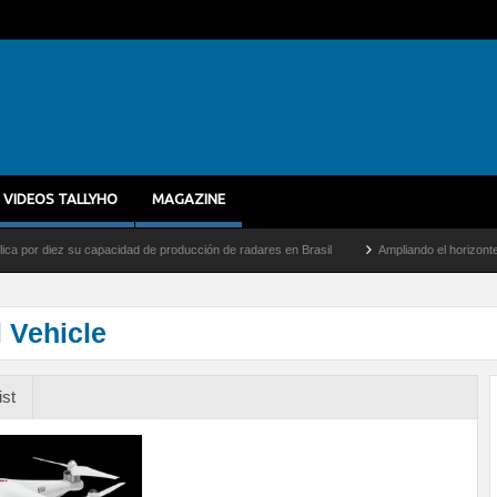
VIDEOS TALLYHO
MAGAZINE
diez su capacidad de producción de radares en Brasil
Ampliando el horizonte: Dentro
 Vehicle
ist