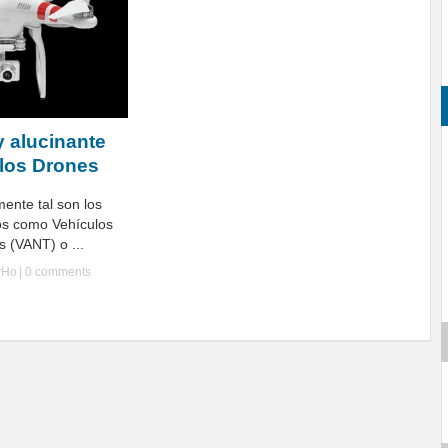
 alucinante
 los Drones
ente tal son los
dos como Vehículos
 (VANT) o ...
yHo
|
0 comments