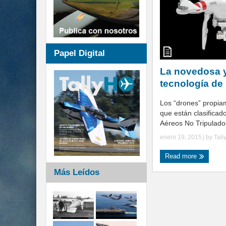
Papel Digital
La novedosa y
tecnología de
Los “drones” propiam
que están clasifica
Aéreos No Tripulados
enero 19, 2015
| by
Tall
Read more
Más Leídos