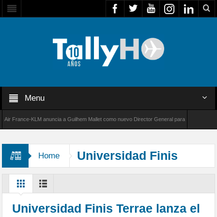
Menu
 France-KLM anuncia a Guilhem Mallet como nuevo Director General para América Latina
8000 de Bombardier establece un nuevo récord de velocidad entre Los Ángeles y Farnborou
Universidad Finis
Home
Terrae
Universidad Finis Terrae lanza el