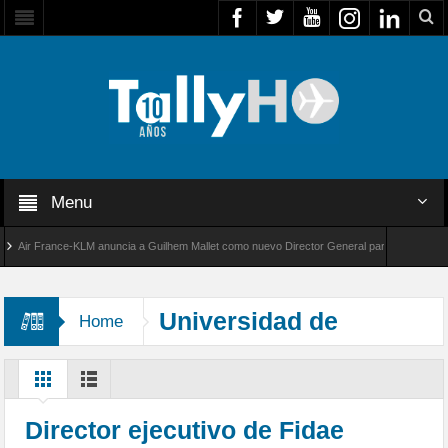
Menu
ir France-KLM anuncia a Guilhem Mallet como nuevo Director General para América Latina
l 8000 de Bombardier establece un nuevo récord de velocidad entre Los Ángeles y Farnbor
Universidad de
Home
Salamanca
Director ejecutivo de Fidae