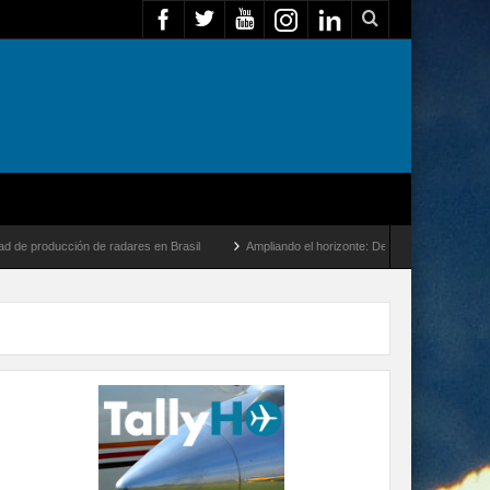
ducción de radares en Brasil
Ampliando el horizonte: Dentro del vuelo de desarrollo