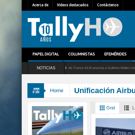
Acerca de
Videos destacados
Contáctenos
PAPEL DIGITAL
COLUMNISTAS
EFEMÉRIDES
NOTICIAS
el servicio al C-2 Greyhound
Air France-KLM anuncia a Guilhem Mallet como nuevo D
Unificación Airb
Home
Grid
L