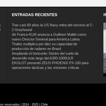
ENTRADAS RECIENTES
I
a
Tras casi 60 años la US Navy retira del servicio al C-
2 Greyhound
l
Air France-KLM anuncia a Guilhem Mallet como
nuevo Director General para América Latina
Thales multiplica por diez su capacidad de
producción de radares en Brasil
Ampliando el horizonte: Dentro del vuelo de
desarrollo más largo del A350-1000ULR
EKOLOT presentó ZEUS PHOENIX PX-100 para
Tras casi 60 años la US Navy retira del
operaciones tácticas y las misiones críticas
servicio al C-2 Greyhound
s reservados | 2014 - 2025 | Chile