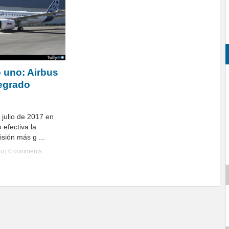
 uno: Airbus
tegrado
 julio de 2017 en
 efectiva la
isión más g ...
Ho
|
0 comments