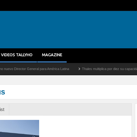
VIDEOS TALLYHO
MAGAZINE
irector General para América Latina
Thales multiplica por diez su capacidad de pro
us
ist