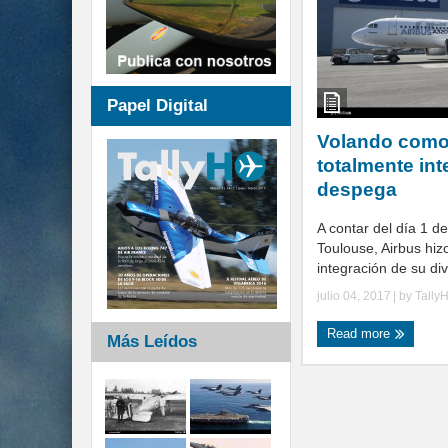
Papel Digital
Volando como
totalmente in
despega
A contar del día 1 de
Toulouse, Airbus hizo
integración de su div
julio 04, 2017
| by
Tally
Read more
Más Leídos