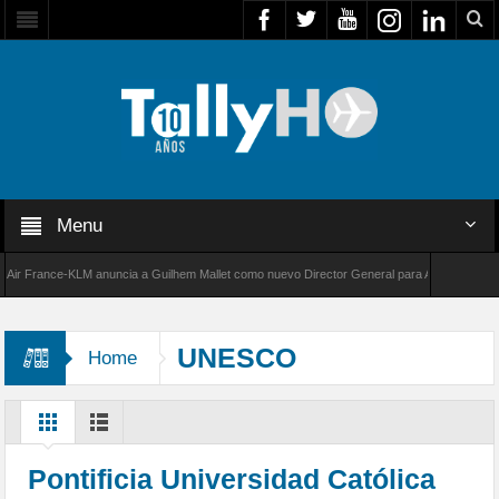
Menu
France-KLM anuncia a Guilhem Mallet como nuevo Director General para América Latina
000 de Bombardier establece un nuevo récord de velocidad entre Los Ángeles y Farnboroug
UNESCO
Home
Pontificia Universidad Católica