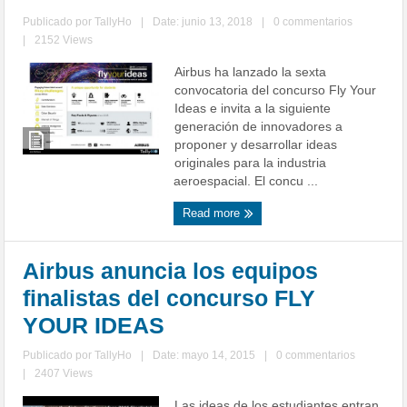
Publicado por
TallyHo
|
Date: junio 13, 2018
|
0 commentarios
|
2152 Views
Airbus ha lanzado la sexta
convocatoria del concurso Fly Your
Ideas e invita a la siguiente
generación de innovadores a
proponer y desarrollar ideas
originales para la industria
aeroespacial. El concu ...
Read more
Airbus anuncia los equipos
finalistas del concurso FLY
YOUR IDEAS
Publicado por
TallyHo
|
Date: mayo 14, 2015
|
0 commentarios
|
2407 Views
Las ideas de los estudiantes entran