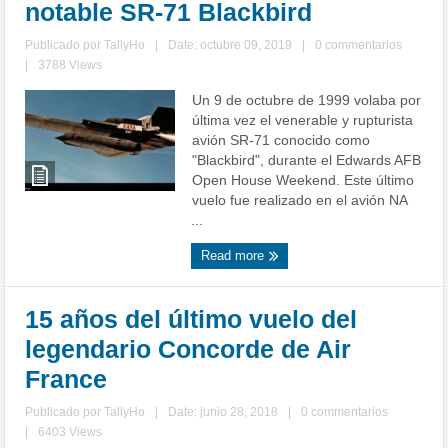
notable SR-71 Blackbird
Publicado por
TallyHo
|
Date: octubre 09, 2019
|
0 commentarios
|
3788 Views
Un 9 de octubre de 1999 volaba por
última vez el venerable y rupturista
avión SR-71 conocido como
"Blackbird", durante el Edwards AFB
Open House Weekend. Este último
vuelo fue realizado en el avión NA
...
Read more
15 años del último vuelo del
legendario Concorde de Air
France
Publicado por
TallyHo
|
Date: junio 28, 2018
|
0 commentarios
|
6403 Views