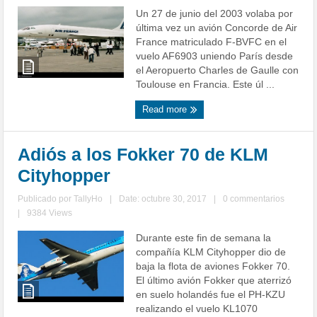
Un 27 de junio del 2003 volaba por
última vez un avión Concorde de Air
France matriculado F-BVFC en el
vuelo AF6903 uniendo París desde
el Aeropuerto Charles de Gaulle con
Toulouse en Francia. Este úl ...
Read more
Adiós a los Fokker 70 de KLM
Cityhopper
Publicado por
TallyHo
|
Date: octubre 30, 2017
|
0 commentarios
|
9384 Views
Durante este fin de semana la
compañía KLM Cityhopper dio de
baja la flota de aviones Fokker 70.
El último avión Fokker que aterrizó
en suelo holandés fue el PH-KZU
realizando el vuelo KL1070