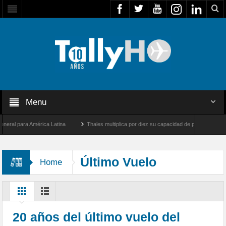
Menu
 para América Latina
Thales multiplica por diez su capacidad de producción de radar
tre Los Ángeles y Farnborough, Reino Unido
Airbus U030 Flexrotor inicia sus opera
Último Vuelo
Home
20 años del último vuelo del