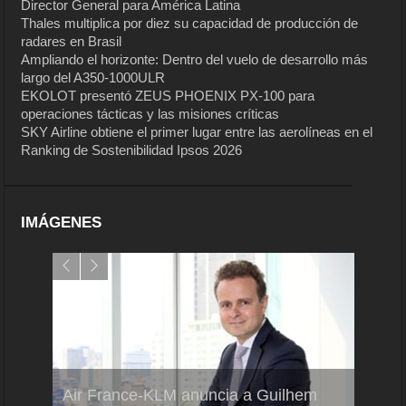
Director General para América Latina
Thales multiplica por diez su capacidad de producción de
radares en Brasil
Ampliando el horizonte: Dentro del vuelo de desarrollo más
largo del A350-1000ULR
EKOLOT presentó ZEUS PHOENIX PX-100 para
operaciones tácticas y las misiones críticas
SKY Airline obtiene el primer lugar entre las aerolíneas en el
Ranking de Sostenibilidad Ipsos 2026
IMÁGENES
Air France-KLM anuncia a Guilhem
Thales multiplica por diez su
Ampli