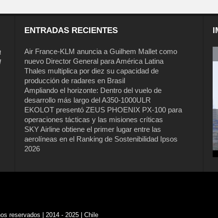
ENTRADAS RECIENTES
I
a
Air France-KLM anuncia a Guilhem Mallet como
nuevo Director General para América Latina
l
Thales multiplica por diez su capacidad de
producción de radares en Brasil
Ampliando el horizonte: Dentro del vuelo de
desarrollo más largo del A350-1000ULR
EKOLOT presentó ZEUS PHOENIX PX-100 para
operaciones tácticas y las misiones críticas
Air France-KLM anuncia a Guilhem
SKY Airline obtiene el primer lugar entre las
Mallet como nuevo Director General
aerolíneas en el Ranking de Sostenibilidad Ipsos
para América Latina
2026
s reservados | 2014 - 2025 | Chile