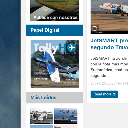
Papel Digital
JetSMART pre
segundo Trave
JetSMART, la aerolín
con la flota más mo
Sudamérica, está pr
segundo ...
agosto 25, 2025
| by
Tal
Read more
Más Leídos