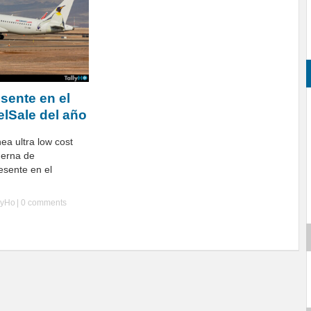
sente en el
lSale del año
ea ultra low cost
derna de
esente en el
lyHo
|
0 comments