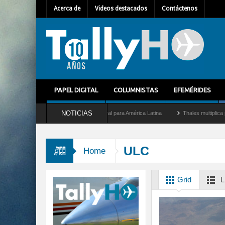
Acerca de
Videos destacados
Contáctenos
PAPEL DIGITAL
COLUMNISTAS
EFEMÉRIDES
NOTICIAS
 Mallet como nuevo Director General para América Latina
Thales multiplica por diez
ULC
Home
Grid
L