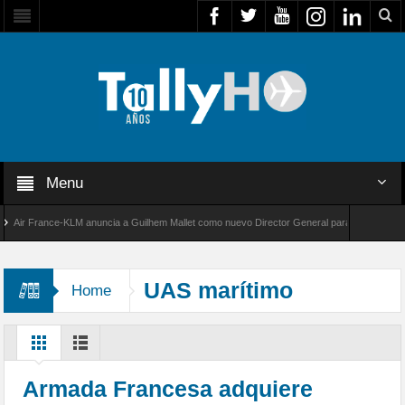
Menu
r France-KLM anuncia a Guilhem Mallet como nuevo Director General para América Latina
 8000 de Bombardier establece un nuevo récord de velocidad entre Los Ángeles y Farnboro
UAS marítimo
Home
Armada Francesa adquiere