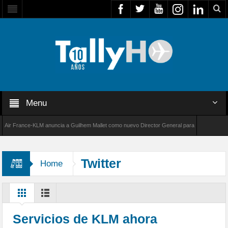
Menu
 France-KLM anuncia a Guilhem Mallet como nuevo Director General para América Latina
8000 de Bombardier establece un nuevo récord de velocidad entre Los Ángeles y Farnborou
Twitter
Home
Servicios de KLM ahora