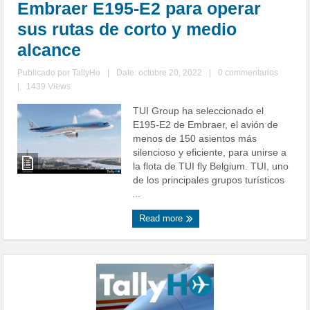
Embraer E195-E2 para operar
sus rutas de corto y medio
alcance
Publicado por
TallyHo
|
Date: octubre 20, 2022
|
0 commentarios
|
1439 Views
TUI Group ha seleccionado el
E195-E2 de Embraer, el avión de
menos de 150 asientos más
silencioso y eficiente, para unirse a
la flota de TUI fly Belgium. TUI, uno
de los principales grupos turísticos
...
Read more