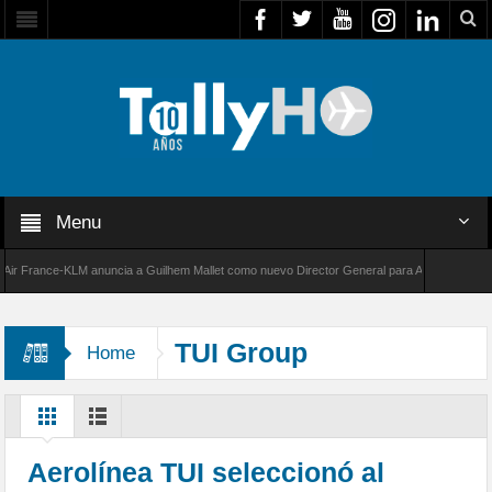
Menu
France-KLM anuncia a Guilhem Mallet como nuevo Director General para América Latina
000 de Bombardier establece un nuevo récord de velocidad entre Los Ángeles y Farnboroug
TUI Group
Home
Aerolínea TUI seleccionó al