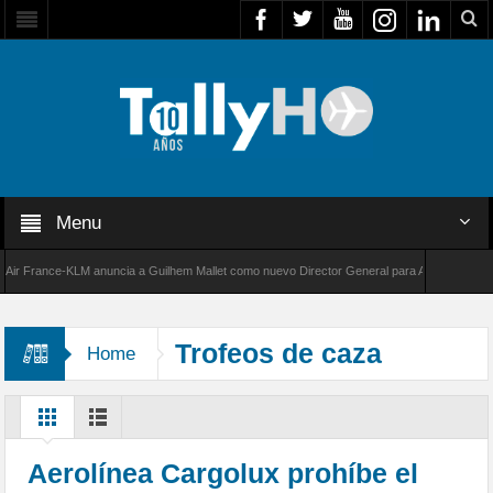
Menu
France-KLM anuncia a Guilhem Mallet como nuevo Director General para América Latina
000 de Bombardier establece un nuevo récord de velocidad entre Los Ángeles y Farnboroug
Trofeos de caza
Home
Aerolínea Cargolux prohíbe el