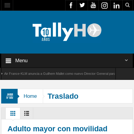
Menu
r France-KLM anuncia a Guilhem Mallet como nuevo Director General para América Latina
 8000 de Bombardier establece un nuevo récord de velocidad entre Los Ángeles y Farnboro
Traslado
Home
Adulto mayor con movilidad