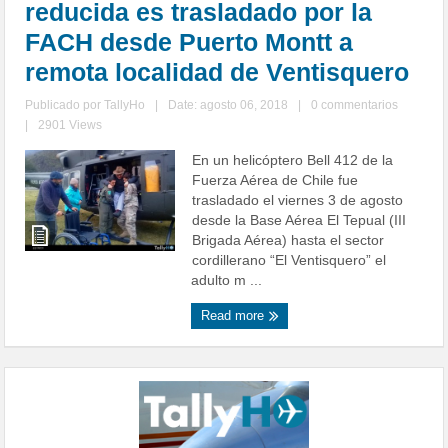
reducida es trasladado por la
FACH desde Puerto Montt a
remota localidad de Ventisquero
Publicado por
TallyHo
|
Date: agosto 06, 2018
|
0 commentarios
|
2901 Views
En un helicóptero Bell 412 de la
Fuerza Aérea de Chile fue
trasladado el viernes 3 de agosto
desde la Base Aérea El Tepual (III
Brigada Aérea) hasta el sector
cordillerano “El Ventisquero” el
adulto m ...
Read more