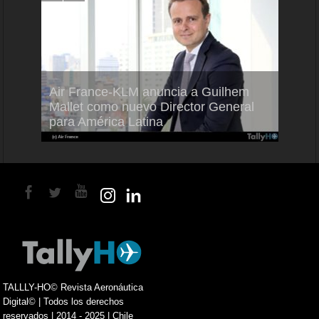
Air France-KLM anuncia a Guilhem
Thale
ra del
Mallet como nuevo Director General
capac
para América Latina
en Br
TALLLY-HO© Revista Aeronáutica
Digital© | Todos los derechos
reservados | 2014 - 2025 | Chile