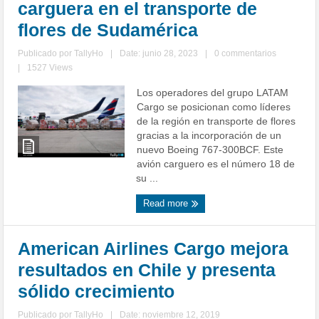
carguera en el transporte de
flores de Sudamérica
Publicado por
TallyHo
|
Date: junio 28, 2023
|
0 commentarios
|
1527 Views
Los operadores del grupo LATAM
Cargo se posicionan como líderes
de la región en transporte de flores
gracias a la incorporación de un
nuevo Boeing 767-300BCF. Este
avión carguero es el número 18 de
su ...
Read more
American Airlines Cargo mejora
resultados en Chile y presenta
sólido crecimiento
Publicado por
TallyHo
|
Date: noviembre 12, 2019