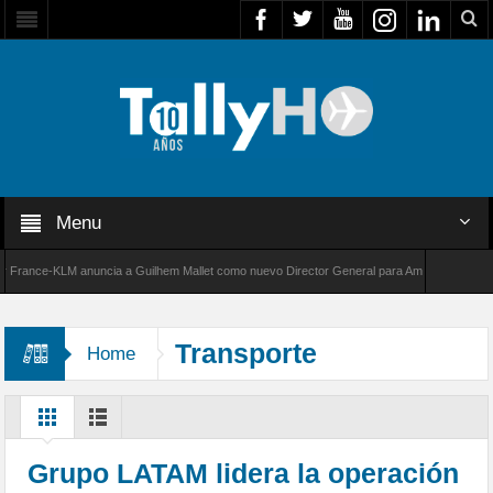
Menu
ance-KLM anuncia a Guilhem Mallet como nuevo Director General para América Latina
0 de Bombardier establece un nuevo récord de velocidad entre Los Ángeles y Farnborough,
Transporte
Home
Grupo LATAM lidera la operación