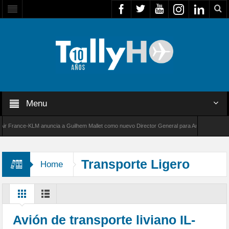
Menu
France-KLM anuncia a Guilhem Mallet como nuevo Director General para América Latina
000 de Bombardier establece un nuevo récord de velocidad entre Los Ángeles y Farnborough
Transporte Ligero
Home
Militar
Avión de transporte liviano IL-