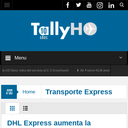
Menu
S Navy retira del servicio al C-2 Greyhound
Air France-KLM anuncia a Guilhem Mall
lo
50 años de la llegada de los primeros F-5E Tigre II de la FACH
Transporte Express
Home
DHL Express aumenta la