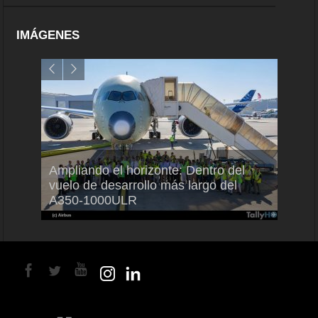
IMÁGENES
Ampliando el horizonte: Dentro del
EKOL
ares
vuelo de desarrollo más largo del
PX-10
A350-1000ULR
las mi