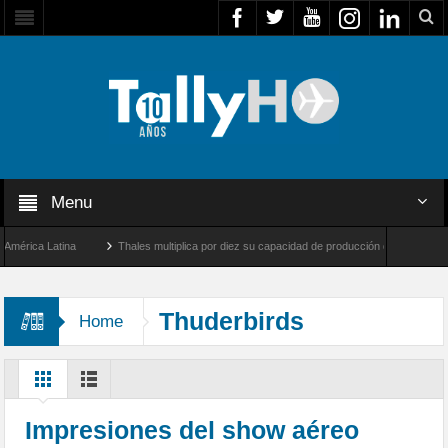
Menu
ica Latina
Thales multiplica por diez su capacidad de producción de radares en Bras
geles y Farnborough, Reino Unido
Airbus U030 Flexrotor inicia sus operaciones con
Thuderbirds
Home
Impresiones del show aéreo