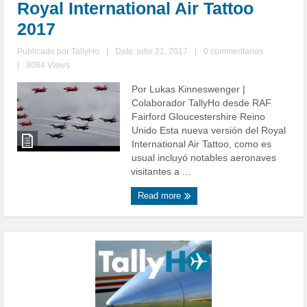
Royal International Air Tattoo
2017
Publicado por
TallyHo
|
Date: julio 21, 2017
|
0 commentarios
|
9084 Views
Por Lukas Kinneswenger |
Colaborador TallyHo desde RAF
Fairford Gloucestershire Reino
Unido Esta nueva versión del Royal
International Air Tattoo, como es
usual incluyó notables aeronaves
visitantes a ...
Read more