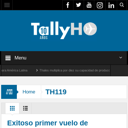
Menu
América Latina
Thales multiplica por diez su capacidad de producción de radares en 
s Ángeles y Farnborough, Reino Unido
Airbus U030 Flexrotor inicia sus operaciones
TH119
Home
Exitoso primer vuelo de