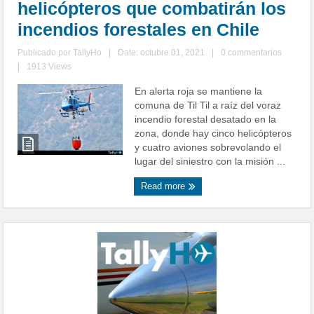
helicópteros que combatirán los
incendios forestales en Chile
Publicado por
TallyHo
|
Date: octubre 01, 2021
|
0 commentarios
|
1913 Views
En alerta roja se mantiene la
comuna de Til Til a raíz del voraz
incendio forestal desatado en la
zona, donde hay cinco helicópteros
y cuatro aviones sobrevolando el
lugar del siniestro con la misión ...
Read more