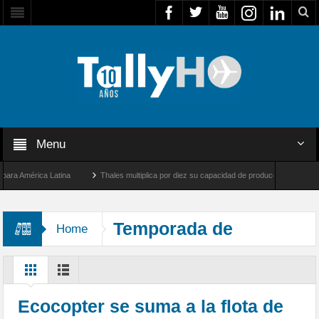
Menu
 América Latina
Thales multiplica por diez su capacidad de producción de radares en
os Ángeles y Farnborough, Reino Unido
Airbus U030 Flexrotor inicia sus operacione
Temporada de
Home
Incendios Forestales
Ecocopter se suma a la flota de