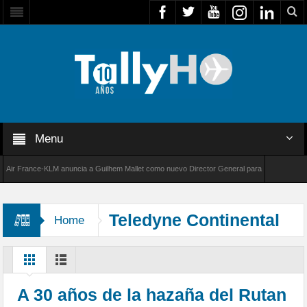
Menu
 France-KLM anuncia a Guilhem Mallet como nuevo Director General para América Latina
8000 de Bombardier establece un nuevo récord de velocidad entre Los Ángeles y Farnborou
Teledyne Continental
Home
A 30 años de la hazaña del Rutan