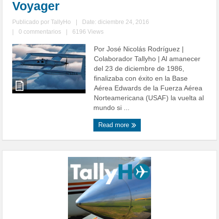
Voyager
Publicado por
TallyHo
|
Date: diciembre 24, 2016
|
0 commentarios
|
6196 Views
Por José Nicolás Rodríguez |
Colaborador Tallyho | Al amanecer
del 23 de diciembre de 1986,
finalizaba con éxito en la Base
Aérea Edwards de la Fuerza Aérea
Norteamericana (USAF) la vuelta al
mundo si ...
Read more