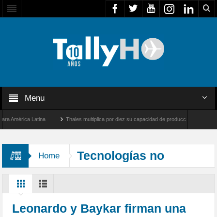
Menu
América Latina
Thales multiplica por diez su capacidad de producción de radares en 
s Ángeles y Farnborough, Reino Unido
Airbus U030 Flexrotor inicia sus operaciones
Tecnologías no
Home
tripuladas
Leonardo y Baykar firman una