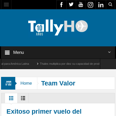
Menu
ra América Latina
Thales multiplica por diez su capacidad de producción de radares 
 Los Ángeles y Farnborough, Reino Unido
Airbus U030 Flexrotor inicia sus operacio
Team Valor
Home
Exitoso primer vuelo del