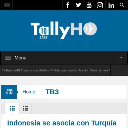
Menu
France-KLM anuncia a Guilhem Mallet como nuevo Director General para América Latina
8000 de Bombardier establece un nuevo récord de velocidad entre Los Ángeles y Farnboroug
TB3
Home
Indonesia se asocia con Turquía