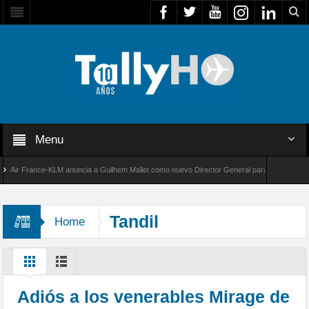
Menu
r France-KLM anuncia a Guilhem Mallet como nuevo Director General para América Latina
 8000 de Bombardier establece un nuevo récord de velocidad entre Los Ángeles y Farnboro
Tandil
Home
Adiós a los venerables Mirage de