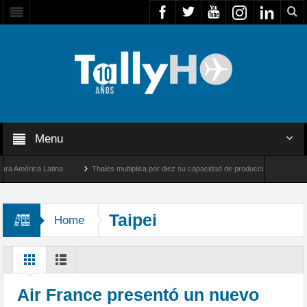
Menu
América Latina
Thales multiplica por diez su capacidad de producción de radares en B
s Ángeles y Farnborough, Reino Unido
Airbus U030 Flexrotor inicia sus operaciones
Taipei
Home
Air France presentó un nuevo