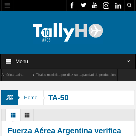
Menu
rica Latina
Thales multiplica por diez su capacidad de producción de radares en Bras
ngeles y Farnborough, Reino Unido
Airbus U030 Flexrotor inicia sus operaciones co
TA-50
Home
Fuerza Aérea Argentina verifica