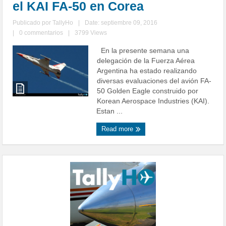
el KAI FA-50 en Corea
Publicado por
TallyHo
|
Date: septiembre 09, 2016
|
0 commentarios
|
3799 Views
En la presente semana una
delegación de la Fuerza Aérea
Argentina ha estado realizando
diversas evaluaciones del avión FA-
50 Golden Eagle construido por
Korean Aerospace Industries (KAI).
Estan ...
Read more