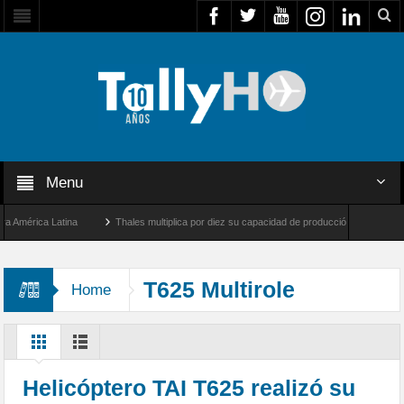
Menu
érica Latina
Thales multiplica por diez su capacidad de producción de radares en Br
Ángeles y Farnborough, Reino Unido
Airbus U030 Flexrotor inicia sus operaciones c
T625 Multirole
Home
Helicopter
Helicóptero TAI T625 realizó su