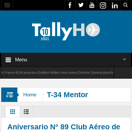
Menu
rance-KLM anuncia a Guilhem Mallet como nuevo Director General para América Latina
00 de Bombardier establece un nuevo récord de velocidad entre Los Ángeles y Farnborough
T-34 Mentor
Home
Aniversario N° 89 Club Aéreo de