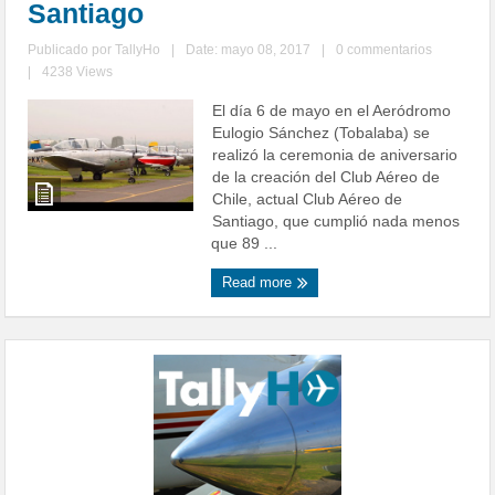
Santiago
Publicado por
TallyHo
|
Date: mayo 08, 2017
|
0 commentarios
|
4238 Views
El día 6 de mayo en el Aeródromo
Eulogio Sánchez (Tobalaba) se
realizó la ceremonia de aniversario
de la creación del Club Aéreo de
Chile, actual Club Aéreo de
Santiago, que cumplió nada menos
que 89 ...
Read more