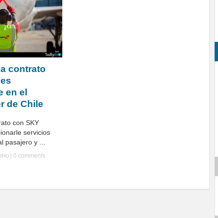
ma contrato
nes
 en el
r de Chile
rato con SKY
ionarle servicios
l pasajero y ...
lyHo
|
0 comments