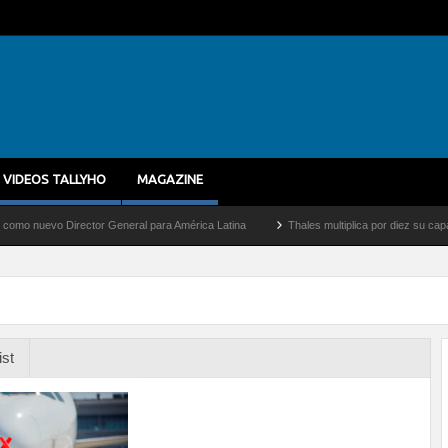
VIDEOS TALLYHO
MAGAZINE
vo Director General para América Latina
Thales multiplica por diez su capacidad d
ist