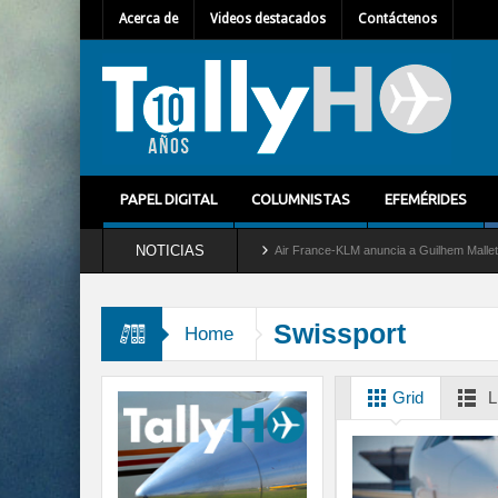
Acerca de
Videos destacados
Contáctenos
PAPEL DIGITAL
COLUMNISTAS
EFEMÉRIDES
NOTICIAS
ira del servicio al C-2 Greyhound
Air France-KLM anuncia a Guilhem Mallet como nue
Swissport
Home
Grid
L