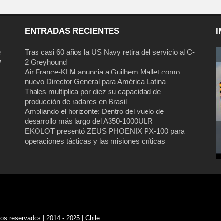
ENTRADAS RECIENTES
I
a
Tras casi 60 años la US Navy retira del servicio al C-
2 Greyhound
l
Air France-KLM anuncia a Guilhem Mallet como
nuevo Director General para América Latina
Thales multiplica por diez su capacidad de
producción de radares en Brasil
Ampliando el horizonte: Dentro del vuelo de
desarrollo más largo del A350-1000ULR
EKOLOT presentó ZEUS PHOENIX PX-100 para
Tras casi 60 años la US Navy retira del
operaciones tácticas y las misiones críticas
servicio al C-2 Greyhound
s reservados | 2014 - 2025 | Chile