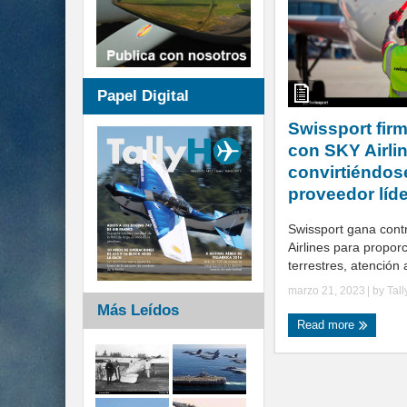
Papel Digital
Swissport fir
con SKY Airli
convirtiéndose
proveedor líde
Swissport gana cont
Airlines para proporc
terrestres, atención a
marzo 21, 2023
| by
Tal
Más Leídos
Read more