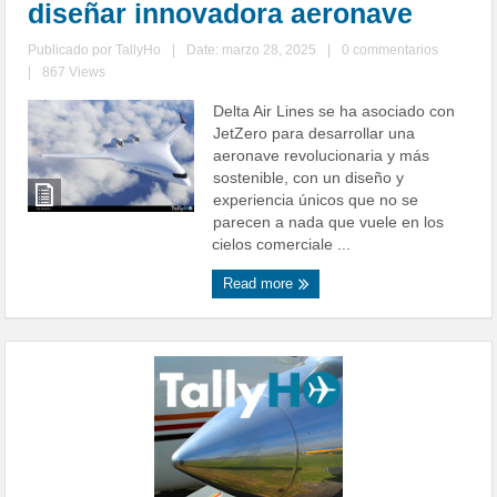
diseñar innovadora aeronave
Publicado por
TallyHo
|
Date: marzo 28, 2025
|
0 commentarios
|
867 Views
Delta Air Lines se ha asociado con
JetZero para desarrollar una
aeronave revolucionaria y más
sostenible, con un diseño y
experiencia únicos que no se
parecen a nada que vuele en los
cielos comerciale ...
Read more