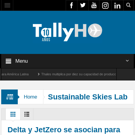
Menu
América Latina
Thales multiplica por diez su capacidad de producción de radares en B
s Ángeles y Farnborough, Reino Unido
Airbus U030 Flexrotor inicia sus operaciones
Sustainable Skies Lab
Home
Delta y JetZero se asocian para