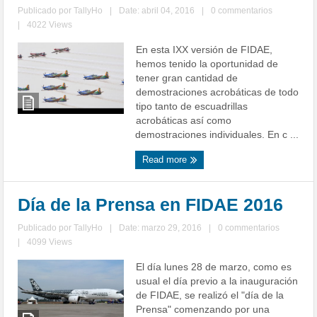
Publicado por
TallyHo
|
Date: abril 04, 2016
|
0 commentarios
|
4022 Views
En esta IXX versión de FIDAE,
hemos tenido la oportunidad de
tener gran cantidad de
demostraciones acrobáticas de todo
tipo tanto de escuadrillas
acrobáticas así como
demostraciones individuales. En c ...
Read more
Día de la Prensa en FIDAE 2016
Publicado por
TallyHo
|
Date: marzo 29, 2016
|
0 commentarios
|
4099 Views
El día lunes 28 de marzo, como es
usual el día previo a la inauguración
de FIDAE, se realizó el "día de la
Prensa" comenzando por una