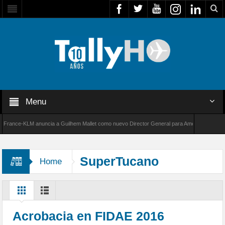
Menu
ce-KLM anuncia a Guilhem Mallet como nuevo Director General para América Latina
de Bombardier establece un nuevo récord de velocidad entre Los Ángeles y Farnborough, R
SuperTucano
Home
Acrobacia en FIDAE 2016