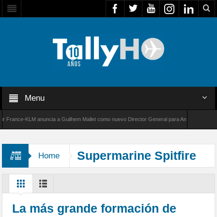
Menu
rance-KLM anuncia a Guilhem Mallet como nuevo Director General para América Latina
00 de Bombardier establece un nuevo récord de velocidad entre Los Ángeles y Farnborough,
Supermarine Spitfire
Home
La más grande formación de