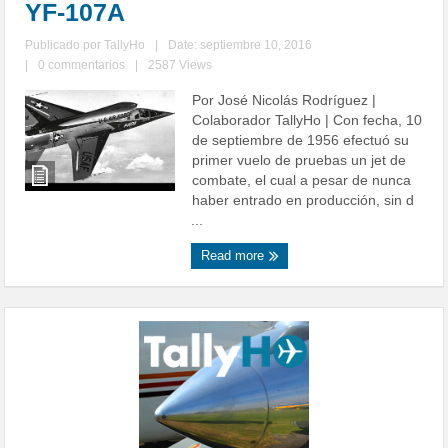
YF-107A
Publicado por
TallyHo
|
Date: septiembre 10, 2016
|
0 commentarios
|
2587 Views
Por José Nicolás Rodríguez |
Colaborador TallyHo | Con fecha, 10
de septiembre de 1956 efectuó su
primer vuelo de pruebas un jet de
combate, el cual a pesar de nunca
haber entrado en producción, sin d
...
Read more