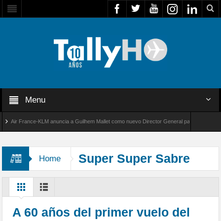
Menu
Air France-KLM anuncia a Guilhem Mallet como nuevo Director General para América Latina
al 8000 de Bombardier establece un nuevo récord de velocidad entre Los Ángeles y Farnbo
Super Super Sabre
Home
A 60 años del primer vuelo del