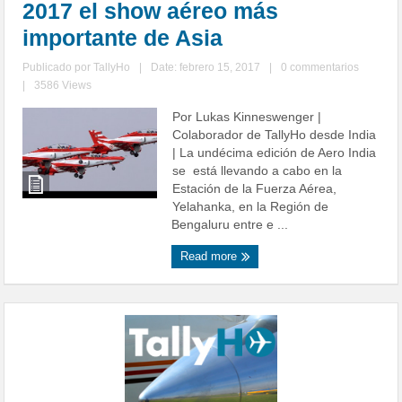
2017 el show aéreo más
importante de Asia
Publicado por
TallyHo
|
Date: febrero 15, 2017
|
0 commentarios
|
3586 Views
Por Lukas Kinneswenger |
Colaborador de TallyHo desde India
| La undécima edición de Aero India
se está llevando a cabo en la
Estación de la Fuerza Aérea,
Yelahanka, en la Región de
Bengaluru entre e ...
Read more