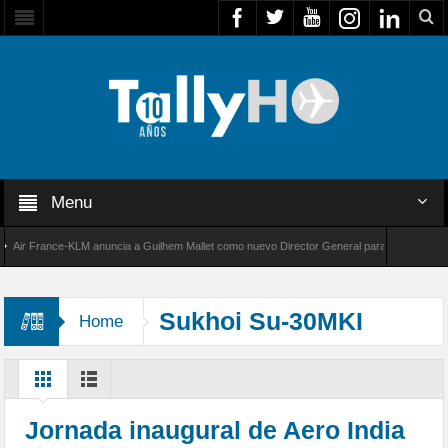
Menu
r France-KLM anuncia a Guilhem Mallet como nuevo Director General para América Latina
 8000 de Bombardier establece un nuevo récord de velocidad entre Los Ángeles y Farnboro
Sukhoi Su-30MKI
Home
Jornada inaugural de Aero India