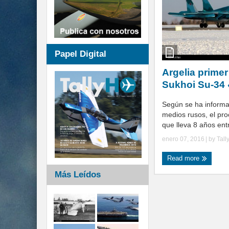
Papel Digital
Argelia primer
Sukhoi Su-34 
Según se ha informa
medios rusos, el pr
que lleva 8 años entr
enero 07, 2016
| by
Tall
Read more
Más Leídos