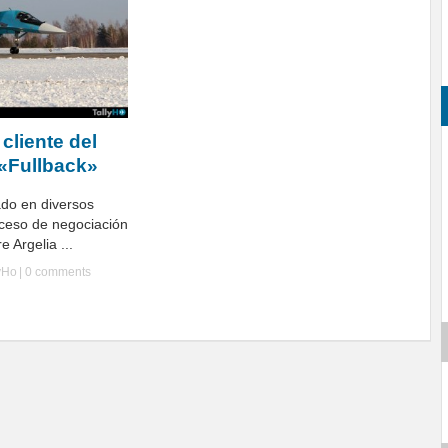
 cliente del
«Fullback»
do en diversos
oceso de negociación
e Argelia ...
yHo
|
0 comments