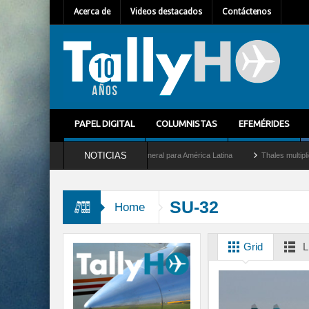
Acerca de
Videos destacados
Contáctenos
PAPEL DIGITAL
COLUMNISTAS
EFEMÉRIDES
NOTICIAS
em Mallet como nuevo Director General para América Latina
Thales multiplica por d
SU-32
Home
Grid
L