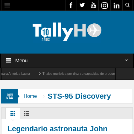
Menu
 América Latina
Thales multiplica por diez su capacidad de producción de radares en
os Ángeles y Farnborough, Reino Unido
Airbus U030 Flexrotor inicia sus operacione
STS-95 Discovery
Home
Legendario astronauta John