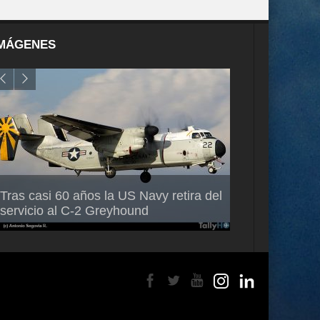
MÁGENES
Air France-KLM anuncia a Guilhem
Thales multipl
Tras casi 60 años la US Navy retira del
Mallet como nuevo Director General
capacidad de 
servicio al C-2 Greyhound
para América Latina
en Brasil