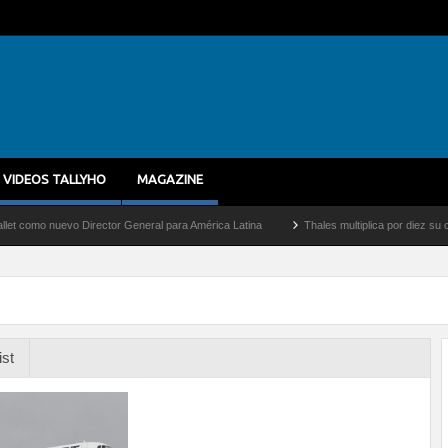
VIDEOS TALLYHO
MAGAZINE
 nuevo Director General para América Latina
Thales multiplica por diez su capacid
ist