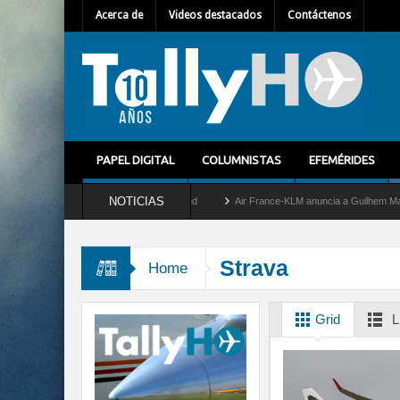
Acerca de
Videos destacados
Contáctenos
PAPEL DIGITAL
COLUMNISTAS
EFEMÉRIDES
NOTICIAS
 retira del servicio al C-2 Greyhound
Air France-KLM anuncia a Guilhem Mallet como
Strava
Home
Grid
L