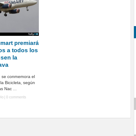
smart premiará
s a todos los
usen la
ava
io se conmemora el
la Bicicleta, según
s Nac ...
yHo
|
0 comments