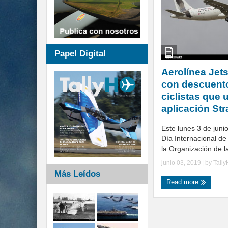
Papel Digital
Aerolínea Jet
con descuento
ciclistas que 
aplicación Str
Este lunes 3 de jun
Día Internacional de 
la Organización de la
junio 03, 2019
| by
Tall
Más Leídos
Read more