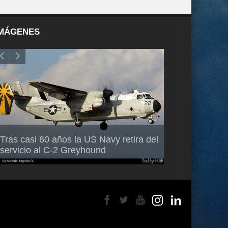
MÁGENES
Air France-KLM anuncia a Guilhem
Thales multipl
Tras casi 60 años la US Navy retira del
Mallet como nuevo Director General
capacidad de 
servicio al C-2 Greyhound
para América Latina
en Brasil