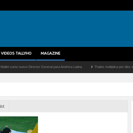
VIDEOS TALLYHO
MAGAZINE
omo nuevo Director General para América Latina
Thales multiplica por diez su capac
ist