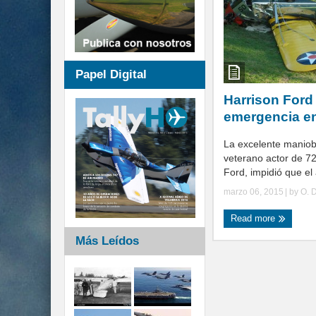
Papel Digital
Harrison Ford 
emergencia en
La excelente maniobr
veterano actor de 72
Ford, impidió que el 
marzo 06, 2015
| by
O. 
Read more
Más Leídos