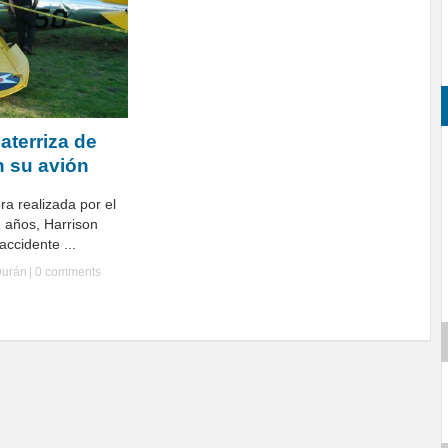
aterriza de
 su avión
a realizada por el
 años, Harrison
accidente ...
Durán
|
0 comments