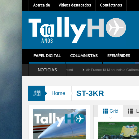
Acerca de
Videos destacados
Contáctenos
PAPEL DIGITAL
COLUMNISTAS
EFEMÉRIDES
NOTICIAS
vy retira del servicio al C-2 Greyhound
Air France-KLM anuncia a Guilhem Mallet c
ST-3KR
Home
Grid
L