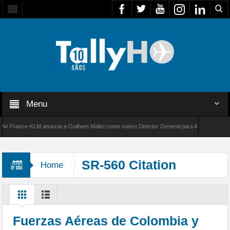
Menu
France-KLM anuncia a Guilhem Mallet como nuevo Director General para América Latina
000 de Bombardier establece un nuevo récord de velocidad entre Los Ángeles y Farnboroug
SR-560 Citation
Home
Fuerzas Aéreas de Colombia y