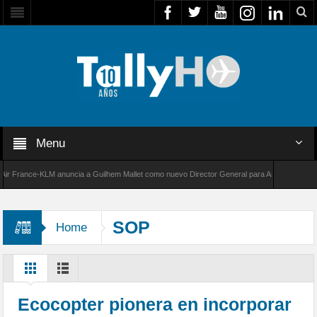
Menu
France-KLM anuncia a Guilhem Mallet como nuevo Director General para América Latina
000 de Bombardier establece un nuevo récord de velocidad entre Los Ángeles y Farnboroug
SOP
Home
Ecocopter pionera en incorporar