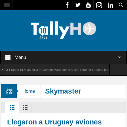
Menu
ir France-KLM anuncia a Guilhem Mallet como nuevo Director General para América Latina
l 8000 de Bombardier establece un nuevo récord de velocidad entre Los Ángeles y Farnbor
Skymaster
Home
Llegaron a Uruguay aviones