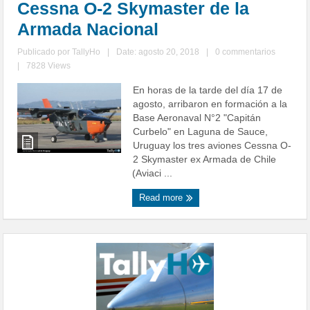
Cessna O-2 Skymaster de la
Armada Nacional
Publicado por
TallyHo
|
Date: agosto 20, 2018
|
0 commentarios
|
7828 Views
En horas de la tarde del día 17 de
agosto, arribaron en formación a la
Base Aeronaval N°2 "Capitán
Curbelo" en Laguna de Sauce,
Uruguay los tres aviones Cessna O-
2 Skymaster ex Armada de Chile
(Aviaci ...
Read more