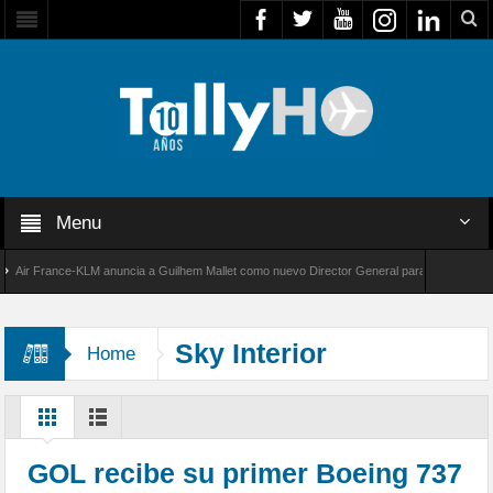
Menu
r France-KLM anuncia a Guilhem Mallet como nuevo Director General para América Latina
 8000 de Bombardier establece un nuevo récord de velocidad entre Los Ángeles y Farnboro
Sky Interior
Home
GOL recibe su primer Boeing 737