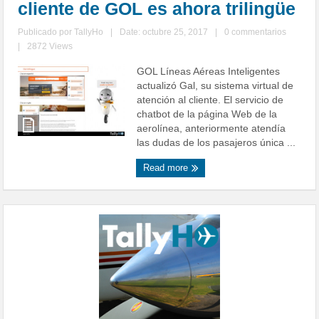
cliente de GOL es ahora trilingüe
Publicado por
TallyHo
|
Date: octubre 25, 2017
|
0 commentarios
|
2872 Views
GOL Líneas Aéreas Inteligentes
actualizó Gal, su sistema virtual de
atención al cliente. El servicio de
chatbot de la página Web de la
aerolínea, anteriormente atendía
las dudas de los pasajeros única ...
Read more