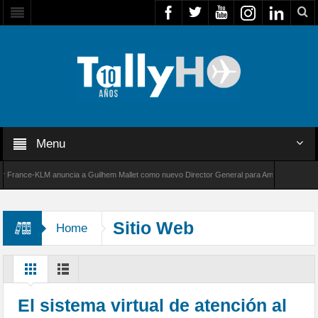
Menu
ance-KLM anuncia a Guilhem Mallet como nuevo Director General para América Latina
0 de Bombardier establece un nuevo récord de velocidad entre Los Ángeles y Farnborough,
Sitio Web
Home
El sistema virtual de atención al