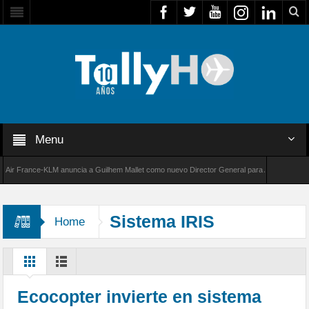
Menu
 France-KLM anuncia a Guilhem Mallet como nuevo Director General para América Latina
8000 de Bombardier establece un nuevo récord de velocidad entre Los Ángeles y Farnborou
Sistema IRIS
Home
Ecocopter invierte en sistema